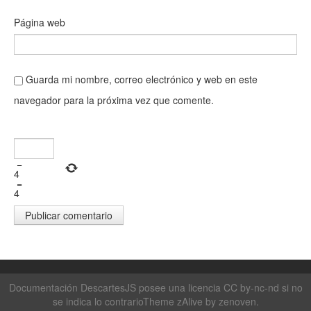
Página web
Guarda mi nombre, correo electrónico y web en este
navegador para la próxima vez que comente.
−
4
=
4
Documentación DescartesJS posee una licencia CC by-nc-nd si no
se indica lo contrarioTheme zAlive by
zenoven
.