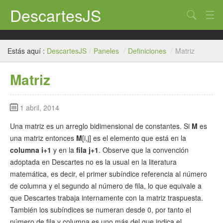
DescartesJS
Buscar
Inicio
Estás aquí :
DescartesJS
/
Paneles
/
Definiciones
/
Matriz
Descartes
Matriz
Edición
Paneles
1 abril, 2014
Auxiliares
Una matriz es un arreglo bidimensional de constantes. Si
M
es
una matriz entonces
M
[i,j] es el elemento que está en la
Créditos
columna i+1
y en la
fila j+1
. Observe que la convención
adoptada en Descartes no es la usual en la literatura
matemática, es decir, el primer subíndice referencia al número
de columna y el segundo al número de fila, lo que equivale a
que Descartes trabaja internamente con la matriz traspuesta.
También los subíndices se numeran desde 0, por tanto el
número de fila y columna es uno más del que indica el