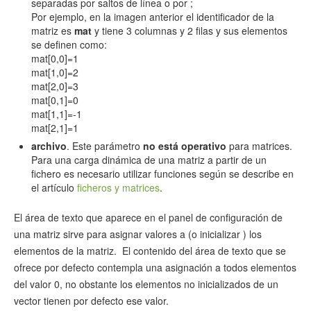
separadas por saltos de línea o por ;
Por ejemplo, en la imagen anterior el identificador de la
matriz es
mat
y tiene 3 columnas y 2 filas y sus elementos
se definen como:
mat[0,0]=1
mat[1,0]=2
mat[2,0]=3
mat[0,1]=0
mat[1,1]=-1
mat[2,1]=1
archivo
. Este parámetro
no está operativo
para matrices.
Para una carga dinámica de una matriz a partir de un
fichero es necesario utilizar funciones según se describe en
el artículo
ficheros y matrices
.
El área de texto que aparece en el panel de configuración de
una matriz sirve para asignar valores a (o inicializar ) los
elementos de la matriz. El contenido del área de texto que se
ofrece por defecto contempla una asignación a todos elementos
del valor 0, no obstante los elementos no inicializados de un
vector tienen por defecto ese valor.