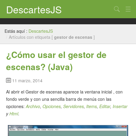
DescartesJS
Buscar
Inicio
Estás aquí :
DescartesJS
Descartes
/
Artículos con etiqueta [
gestor de escenas
]
Edición
¿Cómo usar el gestor de
Paneles
escenas? (Java)
Auxiliares
11 marzo, 2014
Créditos
Al abrir el Gestor de escenas aparece la ventana inicial , con
fondo verde y con una sencilla barra de menús con las
opciones:
Archivo
,
Opciones
,
Servidores
,
Items
,
Editar
,
Insertar
y
Html
.