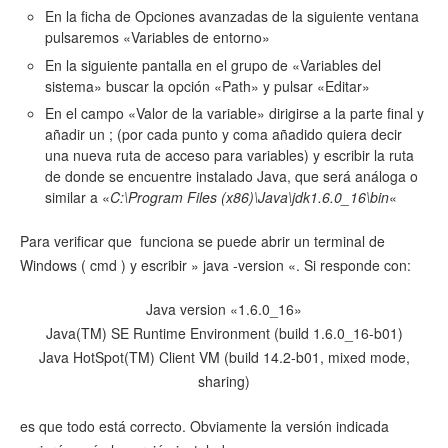
En la ficha de Opciones avanzadas de la siguiente ventana
pulsaremos «Variables de entorno»
En la siguiente pantalla en el grupo de «Variables del
sistema» buscar la opción «Path» y pulsar «Editar»
En el campo «Valor de la variable» dirigirse a la parte final y
añadir un ; (por cada punto y coma añadido quiera decir
una nueva ruta de acceso para variables) y escribir la ruta
de donde se encuentre instalado Java, que será análoga o
similar a «
C:\Program Files (x86)\Java\jdk1.6.0_16\bin
«
Para verificar que funciona se puede abrir un terminal de
Windows ( cmd ) y escribir » java -version «. Si responde con:
Java version «1.6.0_16»
Java(TM) SE Runtime Environment (build 1.6.0_16-b01)
Java HotSpot(TM) Client VM (build 14.2-b01, mixed mode,
sharing)
es que todo está correcto. Obviamente la versión indicada