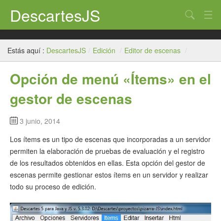
DescartesJS
Buscar
Inicio
Estás aquí :
DescartesJS
/
Edición
/
Editor de escenas
/
Descartes
Opción de menú «Ítems» en el
Edición
gestor de escenas
Paneles
Auxiliares
3 junio, 2014
Los ítems es un tipo de escenas que incorporadas a un servidor
Créditos
permiten la elaboración de pruebas de evaluación y el registro
de los resultados obtenidos en ellas. Esta opción del gestor de
escenas permite gestionar estos ítems en un servidor y realizar
todo su proceso de edición.