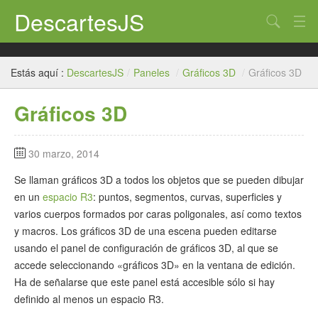
DescartesJS
Buscar
Inicio
Estás aquí :
DescartesJS
/
Paneles
/
Gráficos 3D
/
Gráficos 3D
Descartes
Gráficos 3D
Edición
Paneles
30 marzo, 2014
Auxiliares
Se llaman gráficos 3D a todos los objetos que se pueden dibujar
en un
espacio R3
: puntos, segmentos, curvas, superficies y
Créditos
varios cuerpos formados por caras poligonales, así como textos
y macros. Los gráficos 3D de una escena pueden editarse
usando el panel de configuración de gráficos 3D, al que se
accede seleccionando «gráficos 3D» en la ventana de edición.
Ha de señalarse que este panel está accesible sólo si hay
definido al menos un espacio R3.