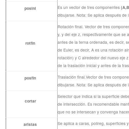
Es un vector de tres componentes
(A,
posini
dibujarse. Nota: Se aplica después de l
Rotación final. Vector de tres compone
y, y del eje z, respectivamente que se a
antes de la terna ordenada, es decir, s
rotfin
de Euler, es decir, A es una rotación al
rotación) y C alrededor del nuevo eje 
de la traslación inicial y antes de la tras
Traslación final.Vector de tres compone
posfin
dibujarse. Nota: Se aplica después de la
Selector que indica si la superficie de
cortar
de intersección. Es recomendable mant
que no se intersecan y convenga hacer
Se aplica a caras, polireg, superficies 
aristas