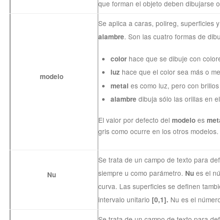
que forman el objeto deben dibujarse o n
Se aplica a caras, polireg, superficies
. Son las cuatro formas de dibu
alambre
hace que se dibuje con colores
color
hace que el color sea más o men
luz
modelo
es como luz, pero con brillo
metal
dibuja sólo las orillas en e
alambre
El valor por defecto del
es
modelo
met
gris como ocurre en los otros modelos.
Se trata de un campo de texto para def
siempre u como parámetro.
es el nú
Nu
Nu
curva. Las superficies se definen tambi
intervalo unitario
Nu es el número 
[0,1].
Se trata de un campo de texto para def