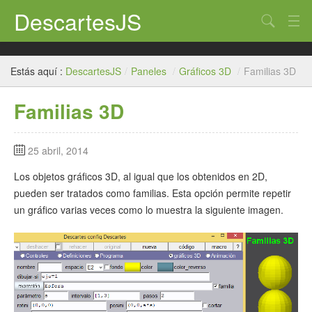
DescartesJS
Buscar
Inicio
Estás aquí :
DescartesJS
/
Paneles
/
Gráficos 3D
/
Familias 3D
Descartes
Familias 3D
Edición
Paneles
25 abril, 2014
Auxiliares
Los objetos gráficos 3D, al igual que los obtenidos en 2D,
pueden ser tratados como familias. Esta opción permite repetir
Créditos
un gráfico varias veces como lo muestra la siguiente imagen.