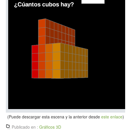
(Puede descargar esta escena y la anterior desde
este enlace
)
Publicado en :
Gráficos 3D