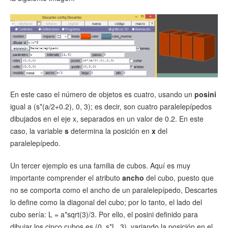
En este caso el número de objetos es cuatro, usando un
posini
igual a (s*(a/2+0.2), 0, 3); es decir, son cuatro paralelepípedos
dibujados en el eje x, separados en un valor de 0.2. En este
caso, la variable
s
determina la posición en
x
del
paralelepípedo.
Un tercer ejemplo es una familia de cubos. Aquí es muy
importante comprender el atributo
ancho
del cubo, puesto que
no se comporta como el ancho de un paralelepípedo, Descartes
lo define como la diagonal del cubo; por lo tanto, el lado del
cubo sería: L = a*sqrt(3)/3. Por ello, el posini definido para
dibujar los cinco cubos es (0, s*L, 3), variando la posición en el