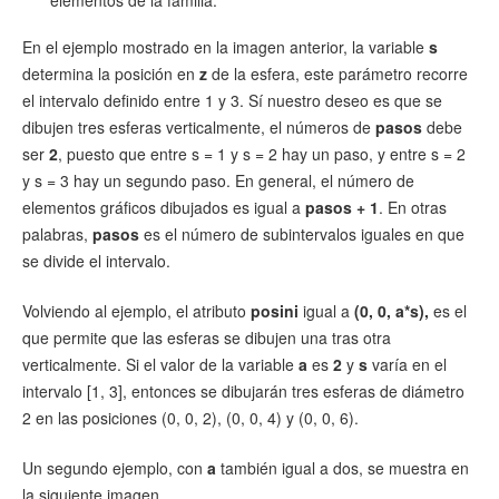
En el ejemplo mostrado en la imagen anterior, la variable
s
determina la posición en
z
de la esfera, este parámetro recorre
el intervalo definido entre 1 y 3. Sí nuestro deseo es que se
dibujen tres esferas verticalmente, el números de
pasos
debe
ser
2
, puesto que entre s = 1 y s = 2 hay un paso, y entre s = 2
y s = 3 hay un segundo paso. En general, el número de
elementos gráficos dibujados es igual a
pasos + 1
. En otras
palabras,
pasos
es el número de subintervalos iguales en que
se divide el intervalo.
Volviendo al ejemplo, el atributo
posini
igual a
(0, 0, a*s),
es el
que permite que las esferas se dibujen una tras otra
verticalmente. Si el valor de la variable
a
es
2
y
s
varía en el
intervalo [1, 3],
entonces se dibujarán tres esferas de diámetro
2 en las posiciones (0, 0, 2), (0, 0, 4) y (0, 0, 6).
Un segundo ejemplo, con
a
también igual a dos, se muestra en
la siguiente imagen.