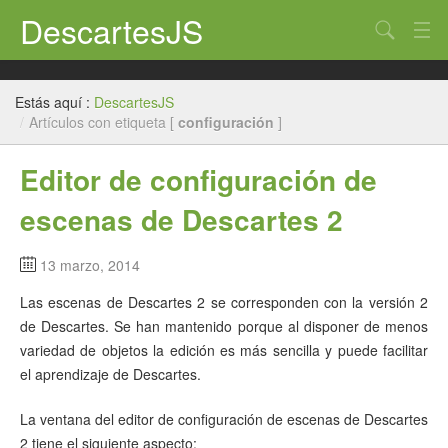
DescartesJS
Buscar
Inicio
Estás aquí :
DescartesJS
Descartes
/
Artículos con etiqueta [
configuración
]
Edición
Editor de configuración de
Paneles
escenas de Descartes 2
Auxiliares
13 marzo, 2014
Créditos
Las escenas de Descartes 2 se corresponden con la versión 2
de Descartes. Se han mantenido porque al disponer de menos
variedad de objetos la edición es más sencilla y puede facilitar
el aprendizaje de Descartes.
La ventana del editor de configuración de escenas de Descartes
2 tiene el siguiente aspecto: