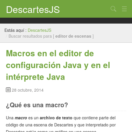
DescartesJS
Buscar
Inicio
Estás aquí :
DescartesJS
Descartes
/
Buscar resultados para [
editor de escenas
]
Edición
Macros en el editor de
Paneles
configuración Java y en el
Auxiliares
intérprete Java
Créditos
28 octubre, 2014
¿
Qué es una macro?
Una
macro
es un
archivo de texto
que contiene parte del
código de una escena de Descartes y que interpretado por
Descartes actúa como un gráfico en una escena.